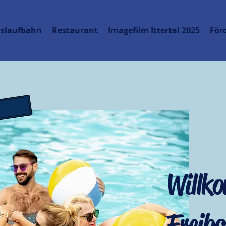
islaufbahn
Restaurant
Imagefilm Ittertal 2025
För
!
Willk
Freiba