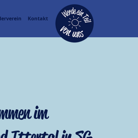
derverein
Kontakt
ommen im
d Ittertal in SG