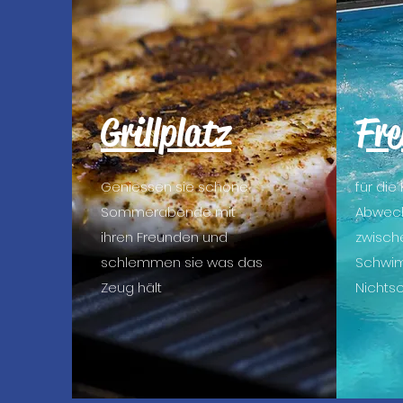
Grillplatz
Fre
Geniessen sie schöne
für die
Sommerabende mit
Abwec
ihren Freunden und
zwisch
schlemmen sie was das
Schwi
Zeug hält
Nichts