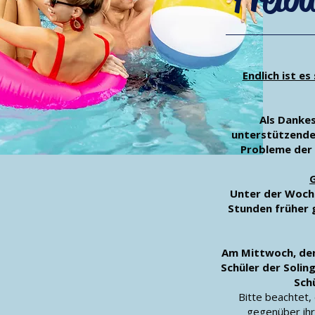
Endlich ist es
Als Dankes
unterstützenden
Probleme der 
Unter der Woch
Stunden früher g
Am Mittwoch, den 
Schüler der Solin
Schü
Bitte beachtet, 
gegenüber ihr