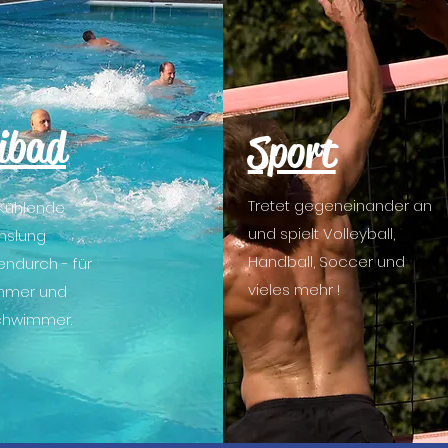
ibad
Sport
Tretet gegeneinander an
 Kühlende
und spielt Volleyball,
hslung
Handball, Soccer und
endurch - für
vieles mehr !
mmer und
chwimmer.